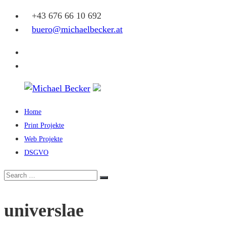
Skip
+43 676 66 10 692
to
buero@michaelbecker.at
content
Facebook
Instagram
Home
Michael
Print Projekte
Becker
Web Projekte
DSGVO
Eine
weitere
Search
Search
WordPress-
for:
Website
universlae