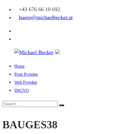
Skip
+43 676 66 10 692
to
buero@michaelbecker.at
content
Facebook
Instagram
Home
Michael
Print Projekte
Becker
Web Projekte
DSGVO
Eine
weitere
Search
Search
WordPress-
for:
Website
BAUGES38