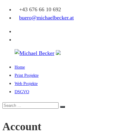
Skip
+43 676 66 10 692
to
buero@michaelbecker.at
content
Facebook
Instagram
Home
Michael
Print Projekte
Becker
Web Projekte
DSGVO
Eine
weitere
Search
Search
WordPress-
for:
Website
Account