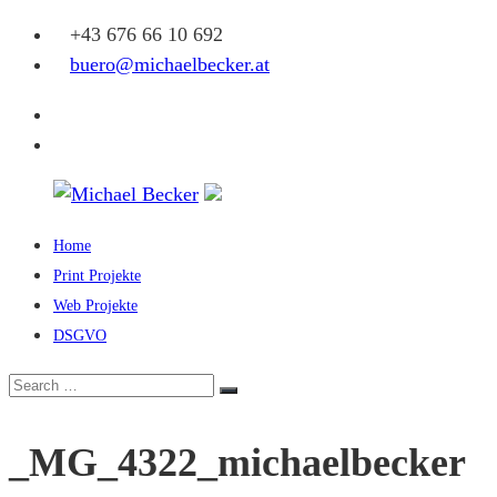
Skip
+43 676 66 10 692
to
buero@michaelbecker.at
content
Facebook
Instagram
Home
Michael
Print Projekte
Becker
Web Projekte
DSGVO
Eine
weitere
Search
Search
WordPress-
for:
Website
_MG_4322_michaelbecker