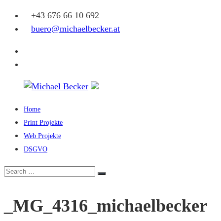
Skip
+43 676 66 10 692
to
buero@michaelbecker.at
content
Facebook
Instagram
Home
Michael
Print Projekte
Becker
Web Projekte
DSGVO
Eine
weitere
Search
Search
WordPress-
for:
Website
_MG_4316_michaelbecker