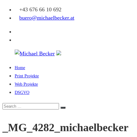
Skip
+43 676 66 10 692
to
buero@michaelbecker.at
content
Facebook
Instagram
Home
Michael
Print Projekte
Becker
Web Projekte
DSGVO
Eine
weitere
Search
Search
WordPress-
for:
Website
_MG_4282_michaelbecker