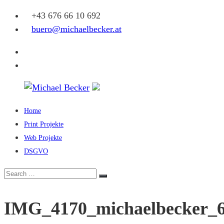
Skip
+43 676 66 10 692
to
buero@michaelbecker.at
content
Facebook
Instagram
Home
Michael
Print Projekte
Becker
Web Projekte
DSGVO
Eine
weitere
Search
Search
WordPress-
for:
Website
IMG_4170_michaelbecker_