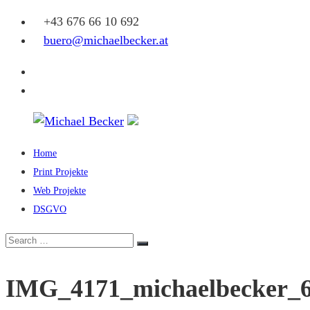
Skip
+43 676 66 10 692
to
buero@michaelbecker.at
content
Facebook
Instagram
Home
Michael
Print Projekte
Becker
Web Projekte
DSGVO
Eine
weitere
Search
Search
WordPress-
for:
Website
IMG_4171_michaelbecker_