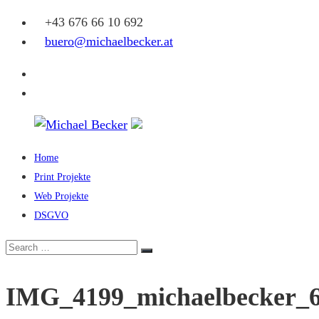
Skip
+43 676 66 10 692
to
buero@michaelbecker.at
content
Facebook
Instagram
Home
Michael
Print Projekte
Becker
Web Projekte
DSGVO
Eine
weitere
Search
Search
WordPress-
for:
Website
IMG_4199_michaelbecker_