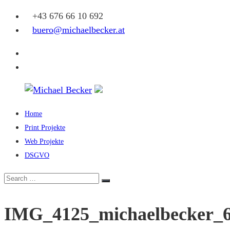
Skip
+43 676 66 10 692
to
buero@michaelbecker.at
content
Facebook
Instagram
Home
Michael
Print Projekte
Becker
Web Projekte
DSGVO
Eine
weitere
Search
Search
WordPress-
for:
Website
IMG_4125_michaelbecker_