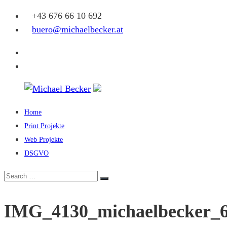
Skip
+43 676 66 10 692
to
buero@michaelbecker.at
content
Facebook
Instagram
Home
Michael
Print Projekte
Becker
Web Projekte
DSGVO
Eine
weitere
Search
Search
WordPress-
for:
Website
IMG_4130_michaelbecker_