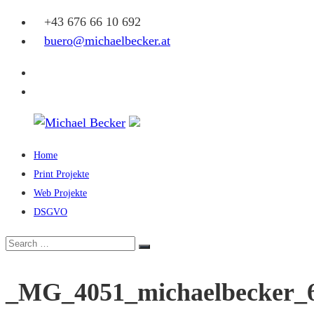
Skip
+43 676 66 10 692
to
buero@michaelbecker.at
content
Facebook
Instagram
Home
Michael
Print Projekte
Becker
Web Projekte
DSGVO
Eine
weitere
Search
Search
WordPress-
for:
Website
_MG_4051_michaelbecker_