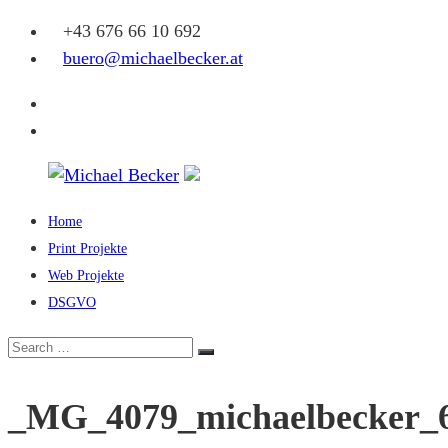
Skip
+43 676 66 10 692
to
buero@michaelbecker.at
content
Facebook
Instagram
Home
Michael
Print Projekte
Becker
Web Projekte
DSGVO
Eine
weitere
Search
Search
WordPress-
for:
Website
_MG_4079_michaelbecker_