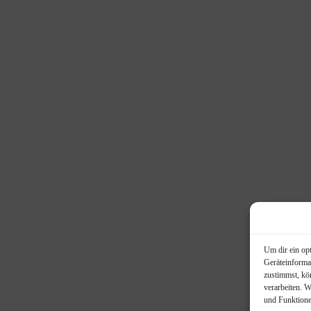
Um dir ein op
Geräteinforma
zustimmst, kö
verarbeiten. 
und Funktione