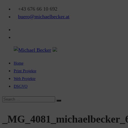
Skip
+43 676 66 10 692
to
buero@michaelbecker.at
content
Facebook
Instagram
Home
Michael
Print Projekte
Becker
Web Projekte
DSGVO
Eine
weitere
Search
Search
WordPress-
for:
Website
_MG_4081_michaelbecker_