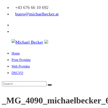
Skip
+43 676 66 10 692
to
buero@michaelbecker.at
content
Facebook
Instagram
Home
Michael
Print Projekte
Becker
Web Projekte
DSGVO
Eine
weitere
Search
Search
WordPress-
for:
Website
_MG_4090_michaelbecker_