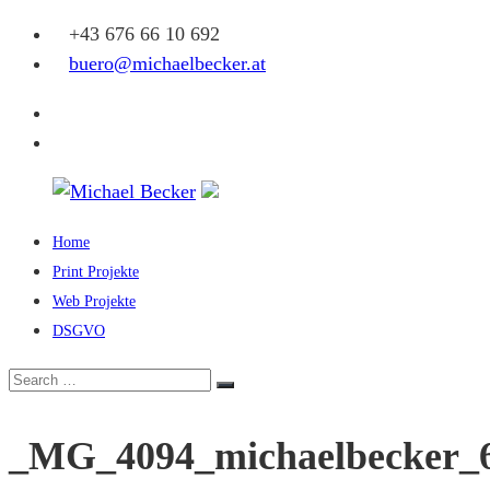
Skip
+43 676 66 10 692
to
buero@michaelbecker.at
content
Facebook
Instagram
Home
Michael
Print Projekte
Becker
Web Projekte
DSGVO
Eine
weitere
Search
Search
WordPress-
for:
Website
_MG_4094_michaelbecker_