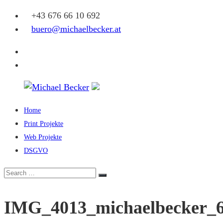
Skip
+43 676 66 10 692
to
buero@michaelbecker.at
content
Facebook
Instagram
Home
Michael
Print Projekte
Becker
Web Projekte
DSGVO
Eine
weitere
Search
Search
WordPress-
for:
Website
IMG_4013_michaelbecker_