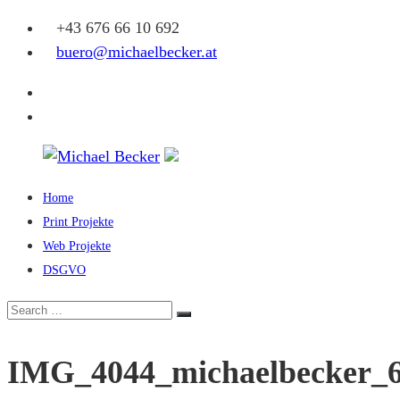
Skip
+43 676 66 10 692
to
buero@michaelbecker.at
content
Facebook
Instagram
Home
Michael
Print Projekte
Becker
Web Projekte
DSGVO
Eine
weitere
Search
Search
WordPress-
for:
Website
IMG_4044_michaelbecker_